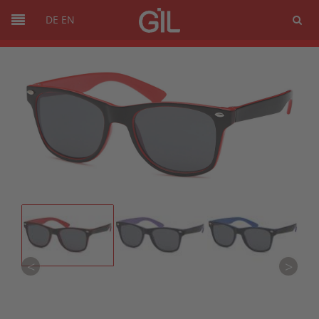
DE
EN
<
>