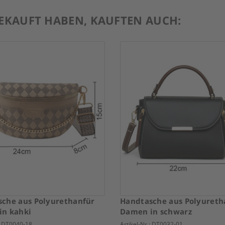
GEKAUFT HABEN, KAUFTEN AUCH:
che aus Polyurethanfür
Handtasche aus Polyureth
in kahki
Damen in schwarz
:
DT0040-18
Artikel-Nr.:
DT0032-01