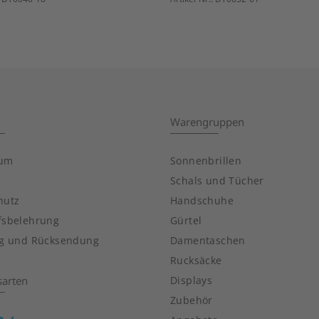
Warengruppen
sum
Sonnenbrillen
Schals und Tücher
hutz
Handschuhe
fsbelehrung
Gürtel
ng und Rücksendung
Damentaschen
Rucksäcke
sarten
Displays
Zubehör