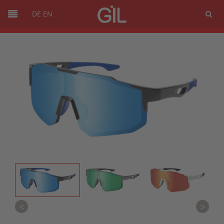
DE
EN
<
>