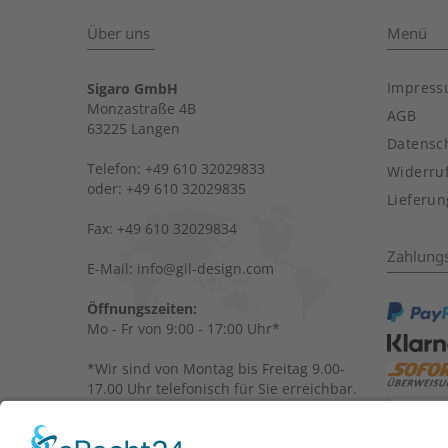
Über uns
Menü
Impres
Sigaro GmbH
Monzastraße 4B
AGB
63225 Langen
Datensc
Telefon: +49 610 32029833
Widerru
oder: +49 610 32029835
Lieferu
Fax: +49 610 32029834
Zahlung
E-Mail: info@gil-design.com
Öffnungszeiten:
Mo - Fr von 9:00 - 17:00 Uhr*
*Wir sind von Montag bis Freitag 9.00-
17.00 Uhr telefonisch für Sie erreichbar.
Beachten Sie bitte, dass aufgrund der