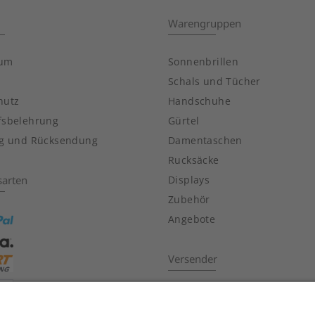
Warengruppen
sum
Sonnenbrillen
Schals und Tücher
hutz
Handschuhe
fsbelehrung
Gürtel
ng und Rücksendung
Damentaschen
Rucksäcke
sarten
Displays
Zubehör
Angebote
Versender