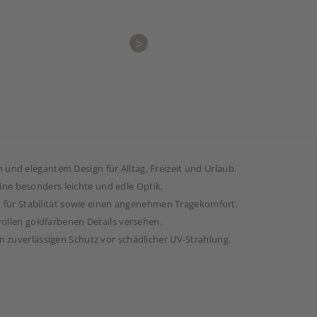
>
nd elegantem Design für Alltag, Freizeit und Urlaub.
 eine besonders leichte und edle Optik.
gt für Stabilität sowie einen angenehmen Tragekomfort.
vollen goldfarbenen Details versehen.
 zuverlässigen Schutz vor schädlicher UV-Strahlung.