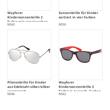
Wayfarer
Sonnenbrille für Kinder
Kindersonnenbrille 2
sortiert in vier Farben
farbig mit verspiegelten
N543
N550
Gläsern in 4 versch.
Farben
Pilotenbrille für Kinder
Wayfarer
aus Edelstahl silber/silber
Kindersonnenbrille 2
verspiegelt
farbig in 4 versch. Farben
N546
N542
mit Gläsern in smoke