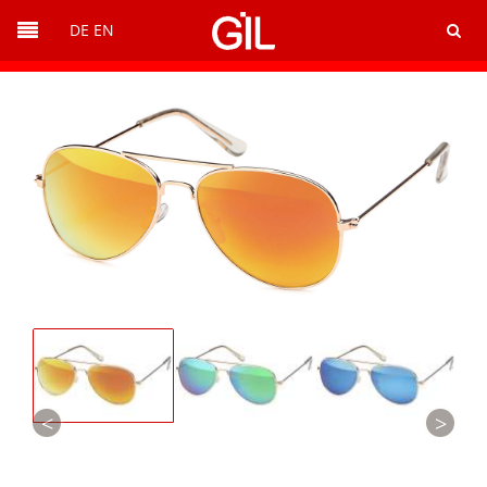
DE
EN
<
>